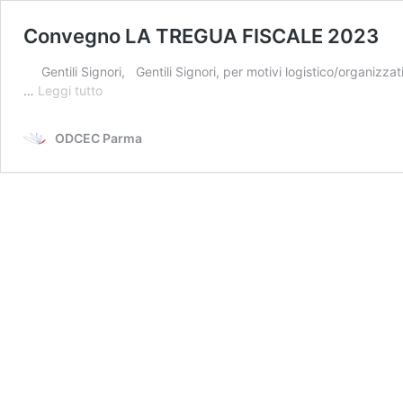
Convegno LA TREGUA FISCALE 2023
Gentili Signori, Gentili Signori, per motivi logistico/organizz
Convegno
…
Leggi tutto
LA
TREGUA
ODCEC Parma
FISCALE
2023