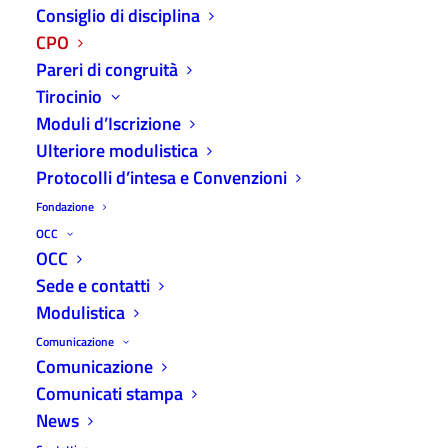
Consiglio di disciplina
CPO
CPO
Pareri di congruità
Pareri di congruità
Tirocinio
Tirocinio
Moduli d’Iscrizione
Moduli d’Iscrizione e di cancellazione
Ulteriore modulistica
Ulteriore modulistica
Protocolli d’intesa e Convenzioni
Protocolli d’intesa e Convenzioni
Fondazione
OCC
PNRR
OCC
Sede e contatti
CPO
Modulistica
Comitato Pari Opportunità
Comunicazione
Comunicazione
Comunicati stampa
In applicazione della normativa nazionale ed
News
europea in materia di pari opportunità, presso