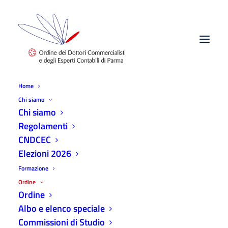
Home
Chi siamo
CPO
Chi siamo
Home
Ordine
CPO
Regolamenti
CNDCEC
Elezioni 2026
Formazione
Ordine
Albo ed elenco speciale
Ordine
Commissioni di Studio
Albo e elenco speciale
Commissioni di Studio
Consiglio di disciplina