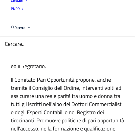
Contatti
ogni Ordine territoriale viene istituito il Comitato
PNRR
Pari Opportunità, che dura in carica quattro anni.
Il CPO dell’Ordine di Parma è Costituito da sette
Ricerca
membri. Sei nominati dall’Assemblea Elettorale e
uno, con funzioni di Presidente, designato dal
Consiglio dell’Ordine tra i propri componenti. Al
suo interno il Comitato elegge il Vice Presidente
ed il Segretario.
Il Comitato Pari Opportunità propone, anche
tramite il Consiglio dell’Ordine, interventi volti ad
assicurare una reale parità tra uomo e donna tra
tutti gli iscritti nell’albo dei Dottori Commercialisti
e degli Esperti Contabili e nel Registro dei
tirocinanti. Promuove politiche di pari opportunità
nell’accesso, nella formazione e qualificazione