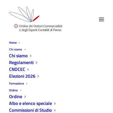
Home
Chi siamo
Chi siamo
Regolamenti
CNDCEC
Elezioni 2026
Protocollo di intesa Legacoop Emilia
Formazione
Ovest e ODCEC
Ordine
Ordine
25 NOVEMBRE 2022
|
IN
AGGIORNAMENTI
|
BY
ODCEC PARMA
Albo e elenco speciale
Commissioni di Studio