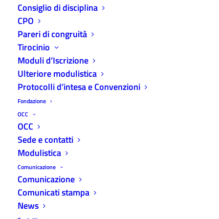
Consiglio di disciplina
CPO
Pareri di congruità
Tirocinio
Moduli d’Iscrizione
Protocollo di intesa Legacoop Emilia Ovest e ODCEC
Ulteriore modulistica
Home
Aggiornamenti
Protocolli d’intesa e Convenzioni
Protocollo di intesa Legacoop Emilia Ovest e ODCEC
Fondazione
OCC
OCC
Sede e contatti
Modulistica
Legacoop Emilia Ovest
e
ODCEC Parma
il
Comunicazione
protocollo di intesa dà avvio ad una fattiva
Comunicazione
collaborazione, articolata in diversi punti, a partire
Comunicati stampa
dalla diffusione della conoscenza del modello
News
cooperativo tra i giovani commercialisti ed esperti