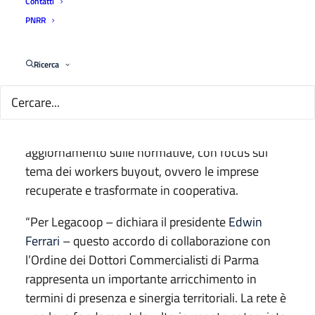
Contatti
contabili, con oggetto il quadro giuridico di questa
PNRR
forma societaria e le esperienze imprenditoriali
già in corso nell’area delle medesime professioni
intellettuali.
Ricerca
I due enti collaboreranno per organizzare e
promuovere iniziative comuni, convegni, incontri
seminariali e di approfondimento e
aggiornamento sulle normative, con focus sul
tema dei workers buyout, ovvero le imprese
recuperate e trasformate in cooperativa.
“Per Legacoop – dichiara il presidente
Edwin
Ferrari
– questo accordo di collaborazione con
l’Ordine dei Dottori Commercialisti di Parma
rappresenta un importante arricchimento in
termini di presenza e sinergia territoriali. La rete è