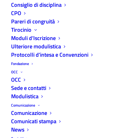
Consiglio di disciplina
CPO
Pareri di congruità
Tirocinio
Moduli d’Iscrizione
Ulteriore modulistica
Protocolli d’intesa e Convenzioni
22 Dicembre 2022
Affidamento servizio di cassa 01/01/2023-
Fondazione
31/12/2025
OCC
OCC
Affidamento servizio di cassa 01/01/2023-
Sede e contatti
31/12/2025
Modulistica
Leggere di più
Comunicazione
Comunicazione
Comunicati stampa
News
SENZA CATEGORIA