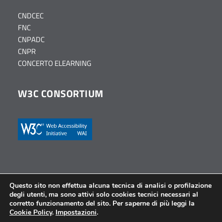
CNDCEC
FNC
CNPADC
CNPR
CONCERTO ELEARNING
W3C CONSORTIUM
Questo sito non effettua alcuna tecnica di analisi o profilazione
degli utenti, ma sono attivi solo cookies tecnici necessari al
© Ordine dei Dottori Commercialisti e degli Esperti Contabili
corretto funzionamento del sito. Per saperne di più leggi la
di Parma – Tutti i diritti riservati –
Privacy Policy
–
Cookie
Cookie Policy
.
Impostazioni
.