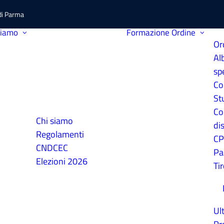
 di Parma
siamo
Formazione
Ordine
Or
Al
sp
Co
St
Co
Chi siamo
dis
Regolamenti
C
CNDCEC
Pa
Elezioni 2026
Ti
Ul