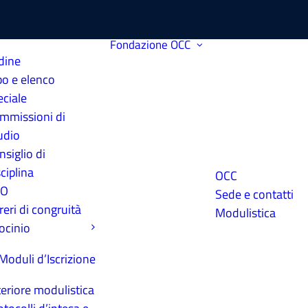
Fondazione
OCC
dine
bo e elenco
eciale
mmissioni di
udio
nsiglio di
ciplina
OCC
PO
Sede e contatti
reri di congruità
Modulistica
rocinio
Moduli d’Iscrizione
teriore modulistica