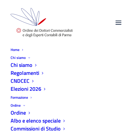
Home
Chi siamo
Chi siamo
Regolamenti
CNDCEC
Corso di Formazione per l'esercizio
Elezioni 2026
della Professione di Dottore
Formazione
Commercialista ed Esperto
Ordine
Contabile a.a. 2024/2025
Ordine
Albo e elenco speciale
10 OTTOBRE 2024
|
IN
EVENTI ODCEC
|
BY
ODCEC
Commissioni di Studio