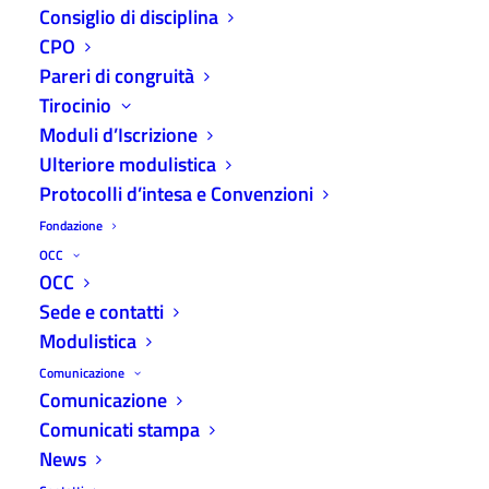
Consiglio di disciplina
CPO
Pareri di congruità
Tirocinio
Moduli d’Iscrizione
Corso di Formazione per l’esercizio della
Ulteriore modulistica
Professione di Dottore Commercialista ed Esperto
Protocolli d’intesa e Convenzioni
Contabile a.a. 2024/2025
Fondazione
Home
Eventi ODCEC
Corso di Formazione per l’esercizio della Professione di Dottore
OCC
Commercialista ed Esperto Contabile a.a. 2024/2025
OCC
Sede e contatti
Modulistica
Comunicazione
Comunicazione
Il Dipartimento di Scienze Economiche e Aziendali
Comunicati stampa
dell’Università degli Studi di Parma, in
News
collaborazione con l’Ordine dei Dottori