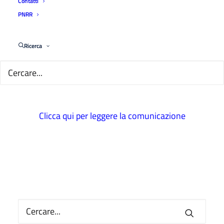
Contatti
Commercialisti e degli Esperti Contabili di Parma,
PNRR
ha organizzato la 17^ edizione del
CORSO DI FORMAZIONE PER L’ESERCIZIO
Ricerca
DELLA PROFESSIONE DI DOTTORE
COMMERCIALISTA ED ESPERTO CONTABILE
a.a. 2024/2025
Clicca qui per leggere la comunicazione