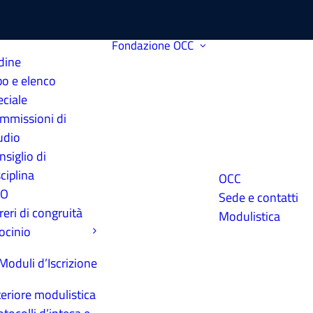
Fondazione
OCC
dine
bo e elenco
eciale
mmissioni di
udio
nsiglio di
ciplina
OCC
PO
Sede e contatti
reri di congruità
Modulistica
rocinio
Moduli d’Iscrizione
teriore modulistica