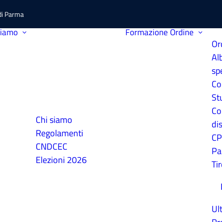
 di Parma
siamo
Formazione
Ordine
Or
Al
sp
Co
St
Co
Chi siamo
dis
Regolamenti
C
CNDCEC
Pa
Elezioni 2026
Ti
Ul