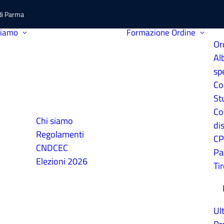
 di Parma
siamo
Formazione
Ordine
Or
Al
sp
Co
St
Co
Chi siamo
dis
Regolamenti
C
CNDCEC
Pa
Elezioni 2026
Ti
Ul