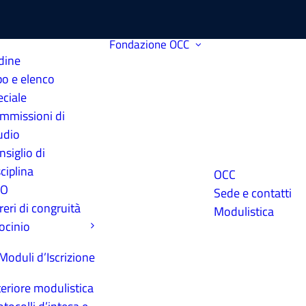
Fondazione
OCC
dine
bo e elenco
eciale
mmissioni di
udio
nsiglio di
ciplina
OCC
PO
Sede e contatti
reri di congruità
Modulistica
rocinio
Moduli d’Iscrizione
teriore modulistica