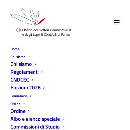
Home
Chi siamo
Chi siamo
Regolamenti
CNDCEC
Elezioni 2026
Convegno La Tregua Fiscale 2023 -
Formazione
20/02/2023
Ordine
Ordine
10 FEBBRAIO 2023
|
IN
EVENTI ODCEC
|
BY
ODCEC PARMA
Albo e elenco speciale
Commissioni di Studio