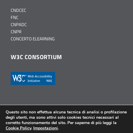
CNDCEC
FNC
CNPADC
CNPR
CONCERTO ELEARNING
W3C CONSORTIUM
Questo sito non effettua alcuna tecnica di analisi o profilazione
degli utenti, ma sono attivi solo cookies tecnici necessari al
© Ordine dei Dottori Commercialisti e degli Esperti Contabili
corretto funzionamento del sito. Per saperne di più leggi la
di Parma – Tutti i diritti riservati –
Privacy Policy
–
Cookie
Cookie Policy
.
Impostazioni
.