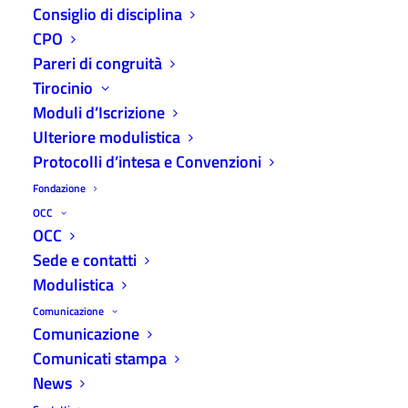
Consiglio di disciplina
CPO
Pareri di congruità
Tirocinio
Moduli d’Iscrizione
Convegno La Tregua Fiscale 2023 – 20/02/2023
Ulteriore modulistica
Home
Eventi ODCEC
Protocolli d’intesa e Convenzioni
Convegno La Tregua Fiscale 2023 – 20/02/2023
Fondazione
OCC
OCC
Sede e contatti
Modulistica
Comunicazione
Comunicazione
Comunicati stampa
News